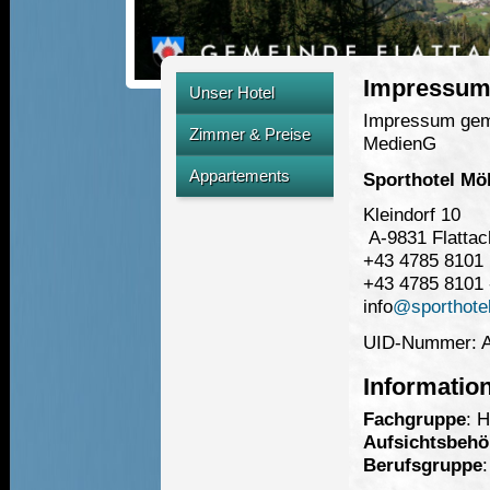
Impressu
Unser Hotel
Impressum gem.
Übersicht
Zimmer & Preise
MedienG
Unser Team
Unsere Zimmer
Appartements
Sporthotel Mö
Ausstattung
Preise
Kleindorf 10
Unsere Appartements
Kulinarik
A-9831 Flattac
Angebote
Preise
+43 4785 8101
Wellness
Angebote
+43 4785 8101 
Lage und Anreise
info
@sporthotel
Bilder galerie
UID-Nummer: A
Ihre Urlaubsregion
Informati
Fachgruppe
: H
Aufsichtsbehö
Berufsgruppe
: