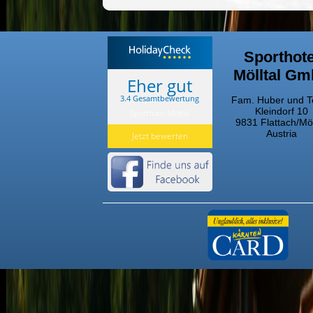
Sporthote
Mölltal G
Eher gut
3.4 Gesamtbewertung
Fam. Huber und 
Kleindorf 10
Sporthotel Mölltal
9831 Flattach/Möl
Austria
Jetzt bewerten