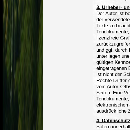
3. Urheber- u
Der Autor ist b
der verwendete
Texte zu beacht
Tondokumente, 
lizenzfreie Gr
zurückzugreifen
und ggf. durch
unterliegen un
gültigen Kennze
eingetragenen 
ist nicht der S
Rechte Dritter 
vom Autor selbs
Seiten. Eine Ve
Tondokumente, 
elektronischen 
ausdrückliche 
4. Datenschut
Sofern innerhal