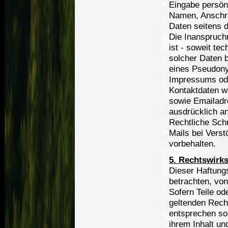
Eingabe persön
Namen, Anschrif
Daten seitens d
Die Inanspruch
ist - soweit t
solcher Daten 
eines Pseudony
Impressums ode
Kontaktdaten w
sowie Emailadr
ausdrücklich an
Rechtliche Sch
Mails bei Vers
vorbehalten.
5. Rechtswirk
Dieser Haftungs
betrachten, vo
Sofern Teile od
geltenden Recht
entsprechen sol
ihrem Inhalt un