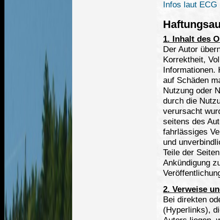
Infos laut ECG
Haftungsa
1. Inhalt des 
Der Autor übern
Korrektheit, Vol
Informationen.
auf Schäden mat
Nutzung oder N
durch die Nutzu
verursacht wur
seitens des Aut
fahrlässiges Ve
und unverbindli
Teile der Seit
Ankündigung zu
Veröffentlichun
2. Verweise un
Bei direkten o
(Hyperlinks), 
Autors liegen, 