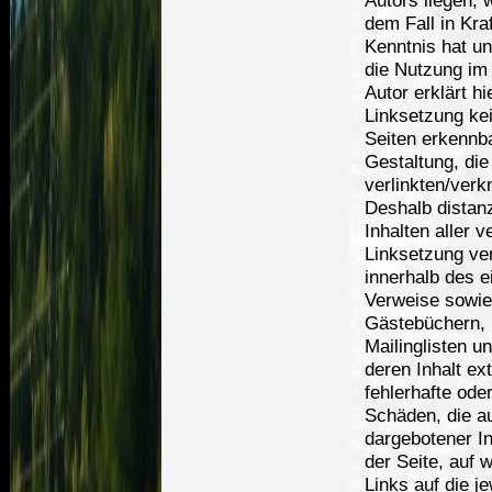
dem Fall in Kra
Kenntnis hat u
die Nutzung im 
Autor erklärt h
Linksetzung kei
Seiten erkennba
Gestaltung, die
verlinkten/verk
Deshalb distanz
Inhalten aller v
Linksetzung ver
innerhalb des 
Verweise sowie 
Gästebüchern, 
Mailinglisten u
deren Inhalt ext
fehlerhafte ode
Schäden, die a
dargebotener In
der Seite, auf 
Links auf die je