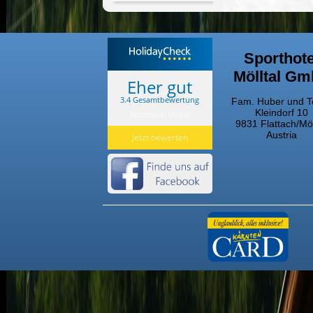
Sporthote
Mölltal G
Eher gut
3.4 Gesamtbewertung
Fam. Huber und 
Kleindorf 10
Sporthotel Mölltal
9831 Flattach/Möl
Austria
Jetzt bewerten