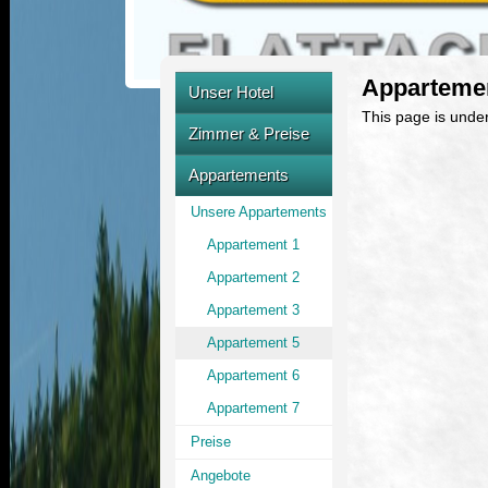
Apparteme
Unser Hotel
This page is under
Übersicht
Zimmer & Preise
Unser Team
Unsere Zimmer
Appartements
Ausstattung
Preise
Unsere Appartements
Kulinarik
Angebote
Appartement 1
Wellness
Appartement 2
Lage und Anreise
Appartement 3
Bilder galerie
Appartement 5
Ihre Urlaubsregion
Appartement 6
Appartement 7
Preise
Angebote