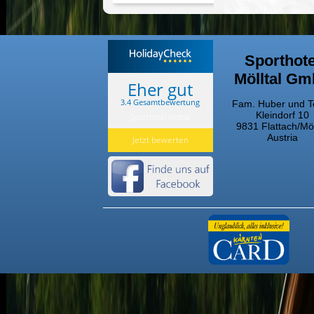
Sporthote
Mölltal G
Eher gut
3.4 Gesamtbewertung
Fam. Huber und 
Kleindorf 10
Sporthotel Mölltal
9831 Flattach/Möl
Austria
Jetzt bewerten